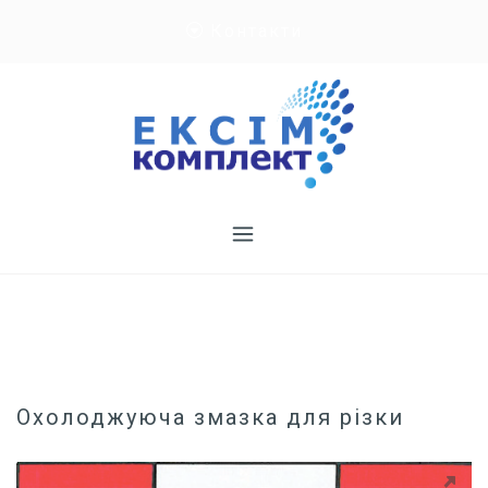
Skip
Контакти
to
content
Охолоджуюча змазка для різки