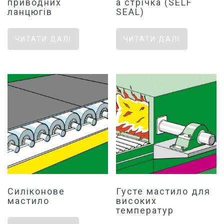
приводних
а стрічка (SELF
ланцюгів
SEAL)
ЧИТАТИ ДАЛІ
ЧИТАТИ ДАЛІ
Силіконове
Густе мастило для
мастило
високих
температур