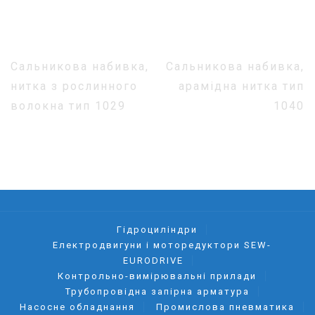
Навігація
Сальникова набивка,
Сальникова набивка,
записів
нитка з рослинного
арамідна нитка тип
волокна тип 1029
1040
Гідроциліндри
Електродвигуни і моторедуктори SEW-
EURODRIVE
Контрольно-вимірювальні прилади
Трубопровідна запірна арматура
Насосне обладнання
Промислова пневматика