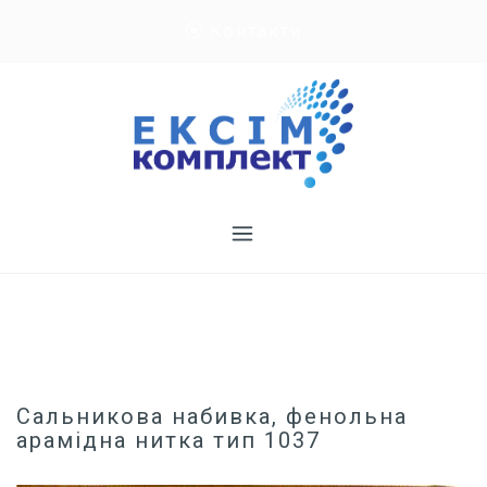
Skip
Контакти
to
content
Сальникова набивка, фенольна
арамідна нитка тип 1037