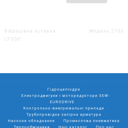
Навігація
Вібраційна вставка
Модель 2105
записів
LFDDC
Гідроциліндри
Електродвигуни і моторедуктори SEW-
EURODRIVE
Контрольно-вимірювальні прилади
Трубопровідна запірна арматура
Насосне обладнання
Промислова пневматика
Теплообмінники
Наш каталог
Про нас