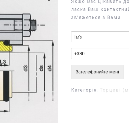
Якщо Вас цікавить д
ласка Ваш контактни
зв’яжеться з Вами.
Зателефонуйте мені
Категорія:
Торцеві (м