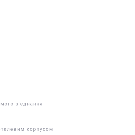
омого з’єднання
металевим корпусом