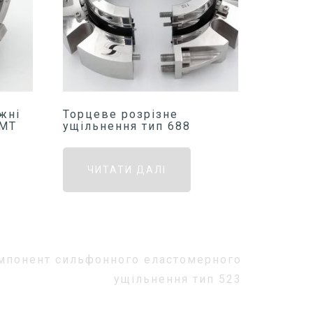
жні
Торцеве розрізне
NMT
ущільнення тип 688
ЧИТАТИ ДАЛІ
мпонент сильфонного еластомерного
ущільнення тип 523