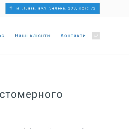
м. Львів, вул. Зелена, 238, офіс 72
ас
Наші клієнти
Контакти
астомерного