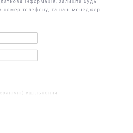
одаткова інформація, залиште будь
й номер телефону, та наш менеджер
еханічні) ущільнення