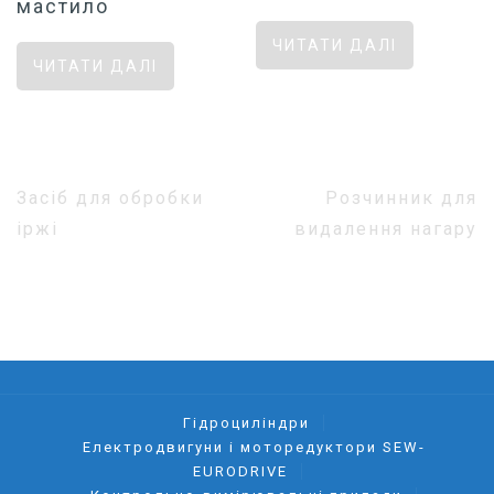
мастило
ЧИТАТИ ДАЛІ
ЧИТАТИ ДАЛІ
Навігація
Засіб для обробки
Розчинник для
записів
іржі
видалення нагару
Гідроциліндри
Електродвигуни і моторедуктори SEW-
EURODRIVE