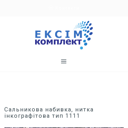
Skip
Контакти
to
content
Сальникова набивка, нитка
інкографітова тип 1111