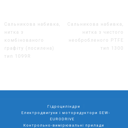
Навігація
Сальникова набивка,
Сальникова набивка,
записів
нитка з
нитка з чистого
комбінованого
необробленого PTFE
графіту (посилена)
тип 1300
тип 1099R
Гідроциліндри
Електродвигуни і моторедуктори SEW-
EURODRIVE
Контрольно-вимірювальні прилади